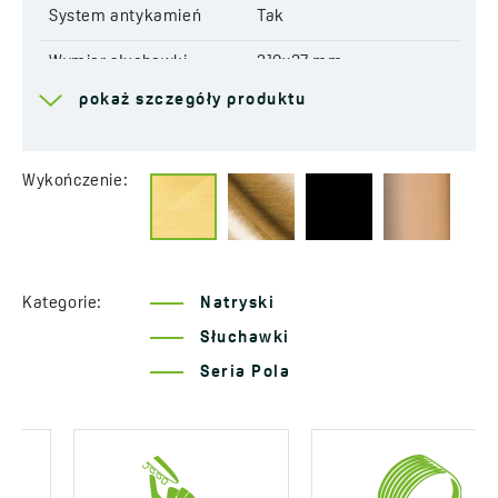
System antykamień
Tak
Wymiar słuchawki
210x37 mm
pokaż szczegóły produktu
Grupa akustyczna
II - < 20 ≤ 30 dB
Klasa przepływu
Z ≤ 9 l/min
Wykończenie:
Lata gwarancji
2 *sprawdź szczegóły
gwarancji
Kategorie:
Natryski
Słuchawki
Seria Pola