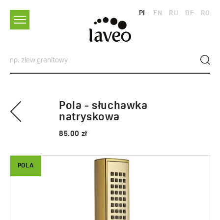
PL
EN
RU
DE
RO
Pola - słuchawka
natryskowa
85.00 zł
POLA