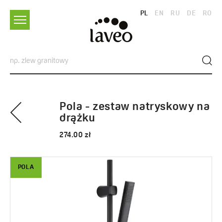
PL
EN
RU
DE
RO
Pola - zestaw natryskowy na
drążku
274.00 zł
POLA