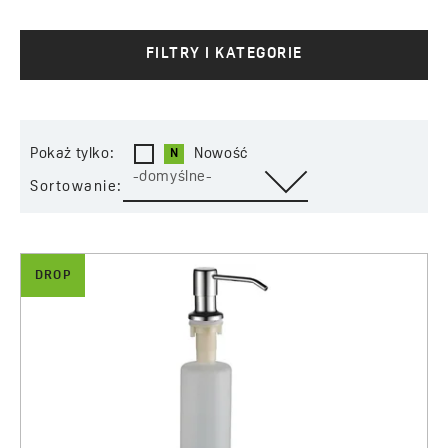
Natomiast wąż o długości 150 cm wyposażony został
w system antyskręt, co oznacza, że nie będzie się
skręcał. Deszczownica natryskowa osadzona została na
FILTRY I KATEGORIE
głowicy kulowej, umożliwiającej regulację konta
nachylenia strumienia wody. Na drążku kolumny
umiejscowiony został uchwyt regulujący zakres
wysokości oraz kąt nachylenia słuchawki prysznicowej.
Pokaż tylko:
Nowość
Na drążku znajdziemy również praktyczną mydelniczkę.
-domyślne-
Sortowanie:
Dozowniki DROP montowane w zlewozmywaku lub
kuchennym blacie to idealne rozwiązanie do niewielkich
pomieszczeń. Pojemnik na płyn schowany jest w szafce
(ponad blatem widoczny jest tylko podajnik). Dzięki
DROP
temu można lepiej zagospodarować powierzchnię blatu
kuchennego i utrzymać porządek w strefie wokół
zlewu. Pompki podajnika wykonane ze stali
nierdzewnej, jednego z najbardziej higienicznych
materiałów, dostępne są w aż dziesięciu
wykończeniach. To sprawia, że bez problemu
dopasujemy je do posiadanej baterii kuchennej.
Pojemnik ma pojemność 500 ml. Dozownik Drop ma