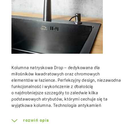
Kolumna natryskowa Drop – dedykowana dla
miłośników kwadratowych oraz chromowych
elementów w łazience. Perfekcyjny design, niezawodna
funkcjonalność i wykończenie z dbałością
o najdrobniejsze szczegóły to zaledwie kilka
podstawowych atrybutów, którymi cechuje się ta
wyjątkowa kolumna. Technologia antykamień
występująca w dyszach natryskowych oraz słuchawce
i jest niezwykle pomocna w utrzymaniu czystość
rozwiń opis
i usuwaniu kamienia wytrącającego się z wody.