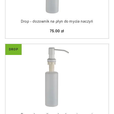
łatwy montaż i zainstalujemy go bez pomocy fachowca.
Drop - dozownik na płyn do mycia naczyń
75.00 zł
DROP