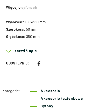
Więcej o
syfonach
Wysokość:
130-220 mm
Szerokość:
50 mm
Głębokość:
350 mm
Gwint:
1⅟₄"
rozwiń opis
Materiał:
metal
Kod:
CKS 661D
UDOSTĘPNIJ:
EAN:
5907791180728
Kategorie:
Akcesoria
Akcesoria łazienkowe
Syfony