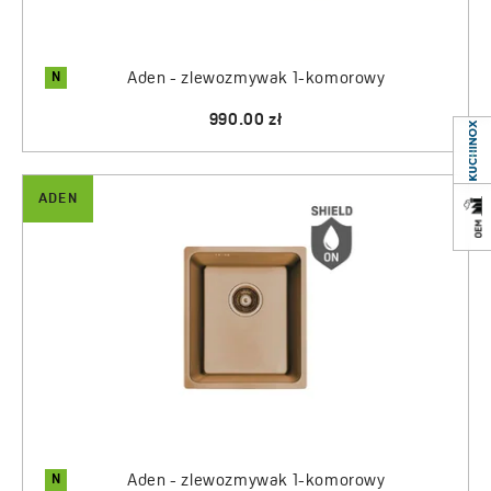
Decydując się na zlew stalowy z serii Aden sami
decydujemy, jaki rodzaj montażu baterii zastosujemy:
ścienny czy sztorcowy co jest niezwykle istotne podczas
N
Aden - zlewozmywak 1-komorowy
planowania przestrzeni kuchennej.
990.00 zł
ADEN
N
Aden - zlewozmywak 1-komorowy