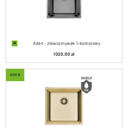
idealnie równą powierzchnię, która ułatwi nam utrzymanie
czystości na blacie kuchennym, ponieważ wszelkie
okruszki czy inne zanieczyszczenia nie gromadzą się
w zakamarkach.
Stalowe zlewy kuchenne Aden z wygłuszoną komorą
minimalizującą hałas podczas zmywania oraz innych
N
Aden - zlewozmywak 1-komorowy
czynności kuchennych. Dzięki ciekawym wykończeniom
w jakich występują tj. grafit i inox świetnie komponują się
1020.00 zł
z armaturą w tym samym kolorze oraz korkiem klik klak,
który znajduje się w zestawie ze zlewem. W zestawie
oprócz klipsów do montażu, otrzymujemy również syfon
ADEN
typu Space Saving zaprojektowany tak, aby zajmował jak
najmniej miejsca pod zlewem. Oszczędność przestrzeni
jest możliwa dzięki specjalnie wyprofilowanym elementom,
które przylegają jak najbliżej ścian szafki. To rozwiązanie
daje nam możliwość wygodnego ustawienia np. koszy do
segregacji odpadów. Zlewozmywaki idealnie sprawdzą się
w kuchniach, szczególnie tych urządzonych w stylu loft
oraz nowoczesnym.