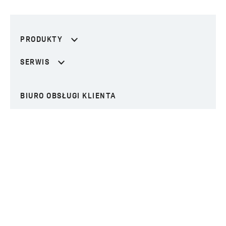
PRODUKTY
SERWIS
BIURO OBSŁUGI KLIENTA
tel.: +48 42 715 40 53
tel.: +48 42 715 40 56
tel.: +48 42 715 41 34
tel.: +48 42 715 41 33
tel.: +48 42 715 41 87
tel.: +48 42 639 74 99
bok@laveo.pl