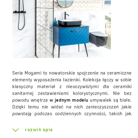
Seria Mogami to nowatorskie spojrzenie na ceramiczne
elementy wyposażenia łazienki. Kolekcja łączy w sobie
klasyczny materiał z nieoczywistymi dla ceramiki
sanitarnej zestawieniami kolorystycznymi. Nie bez
powodu wnętrza
w jednym modelu
umywalek są białe.
Dzięki temu nie widać na nich zanieczyszczeń jakie
powstają podczas codziennych czynności, takich jak
mycie rąk czy szczotkowanie zębów,
natomiast
powierzchnia czarna prezentuje się niezwykle
rozwiń opis
efektownie.
Gładka, jasna powierzchnia ułatwia