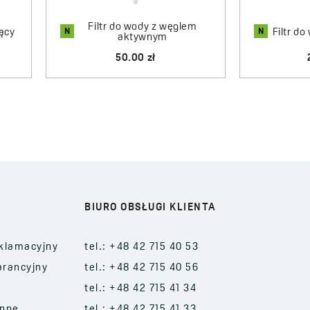
 w swoim otoczeniu. To praktyczny krok w stronę zdrowszego stylu 
Filtr do wody z węglem
N
N
jący
Filtr d
aktywnym
50.00 zł
BIURO OBSŁUGI KLIENTA
klamacyjny
tel.: +48 42 715 40 53
arancyjny
tel.: +48 42 715 40 56
tel.: +48 42 715 41 34
enne
tel.: +48 42 715 41 33