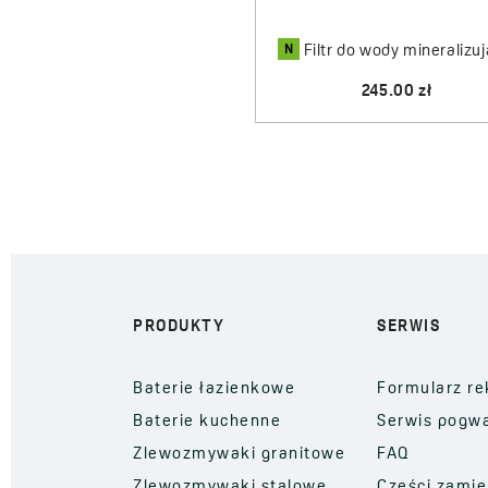
i zmniejszasz ilość plastiku
N
Filtr do wody mineralizu
245.00 zł
PRODUKTY
SERWIS
Baterie łazienkowe
Formularz re
Baterie kuchenne
Serwis pogw
Zlewozmywaki granitowe
FAQ
Zlewozmywaki stalowe
Części zami