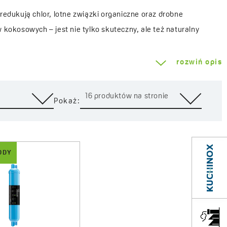
redukują chlor, lotne związki organiczne oraz drobne
kokosowych – jest nie tylko skuteczny, ale też naturalny
rozwiń opis
em będą
filtry mineralizujące
, które oprócz oczyszczania wody
o łączą działanie oczyszczające i odżywcze, poprawiając
16 produktów na stronie
Pokaż:
tóre redukują ilość wapnia i magnezu, zapobiegając
mpleksowe rozwiązanie do ochrony zarówno zdrowia, jak
ODY
 wkładu, co dodatkowo zwiększa komfort użytkowania i daje
gnując z wody butelkowanej, ograniczasz codzienne wydatki