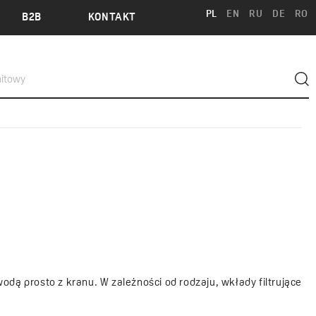
PL
EN
RU
DE
RO
B2B
KONTAKT
odą prosto z kranu. W zależności od rodzaju, wkłady filtrujące