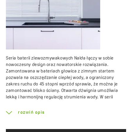
Seria baterii zlewozmywakowych Nalda łączy w sobie
nowoczesny design oraz nowatorskie rozwiązania.
Zamontowana w bateriach głowica z zimnym startem
pozwala na oszczędzanie ciepłej wody, a ograniczony
zakres ruchu do 45 stopni wprzód sprawia, że można je
zamontować blisko ściany. Otwarta dźwignia umożliwia
lekką i harmonijną regulację strumienia wody. W serii
znalazły się dwa modele – każdy dostępny w dwóch
wersjach: chromowej i czarnej – z wylewką w kształcie
rozwiń opis
litery U. W modelu z wyciąganą wylewką z wygodny
przełącznikiem możemy wybierać pomiędzy strumieniem
stałym, a deszczowym.