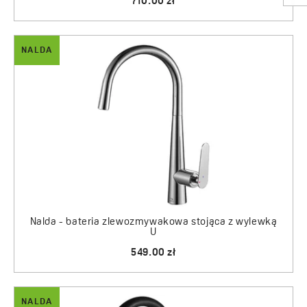
710.00 zł
NALDA
Nalda - bateria zlewozmywakowa stojąca z wylewką
U
549.00 zł
NALDA