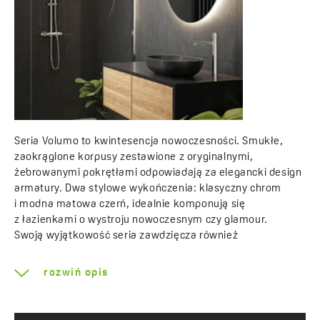
Seria Volumo to kwintesencja nowoczesności. Smukłe,
zaokrąglone korpusy zestawione z oryginalnymi,
żebrowanymi pokrętłami odpowiadają za elegancki design
armatury. Dwa stylowe wykończenia: klasyczny chrom
i modna matowa czerń, idealnie komponują się
z łazienkami o wystroju nowoczesnym czy glamour.
Swoją wyjątkowość seria zawdzięcza również
innowacyjnym rozwiązaniom, które wpływają na
funkcjonalność dostępnych modeli. Baterie zamiast
rozwiń opis
tradycyjną dźwignią uruchamiane są za pomocą
umieszczonych w korpusach przycisków*. Płynna regulacja
temperatury wody nawet mokrymi rękoma jest możliwa