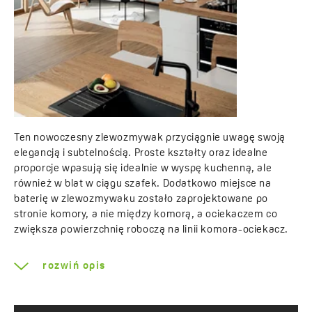
Ten nowoczesny zlewozmywak przyciągnie uwagę swoją
elegancją i subtelnością. Proste kształty oraz idealne
proporcje wpasują się idealnie w wyspę kuchenną, ale
również w blat w ciągu szafek. Dodatkowo miejsce na
baterię w zlewozmywaku zostało zaprojektowane po
stronie komory, a nie między komorą, a ociekaczem co
zwiększa powierzchnię roboczą na linii komora-ociekacz.
Powierzchnia, w której możemy zamontować
rozwiń opis
zlewozmywak o wymiarze 50x78 cm, to standardowa
szafka 60 cm. Wybór osadzenia zlewozmywaka
z ociekaczem po prawej bądź lewej stronie możliwy jest